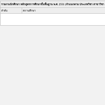
รายงานนักศึกษา หลักสูตรการศึกษาขั้นพื้นฐาน พ.ศ. 2551 (จำแนกตาม ประเภทวิชา สาขาวิชา
ลำดับ
สถานศึกษา