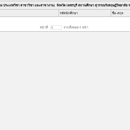
าม ประเภทวิชา สาขาวิชา และสาขางาน) จังหวัด เพชรบุรี สถานศึกษา สุวรรณรังสฤษฏ์วิทยาลัย 
รหัสนักศึกษา
ชื่อ-สกุล
หน้าที่
จากทั้งหมด 0 หน้า