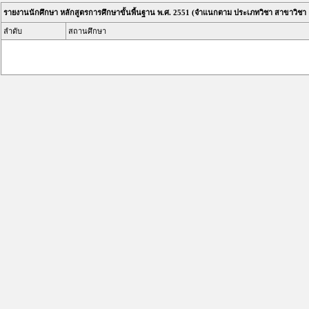
รายงานนักศึกษา หลักสูตรการศึกษาขั้นพื้นฐาน พ.ศ. 2551 (จำแนกตาม ประเภทวิชา สาขาวิช
ลำดับ
สถานศึกษา