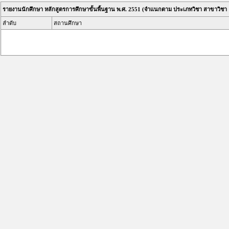
รายงานนักศึกษา หลักสูตรการศึกษาขั้นพื้นฐาน พ.ศ. 2551 (จำแนกตาม ประเภทวิชา สาขาวิชา
ลำดับ
สถานศึกษา