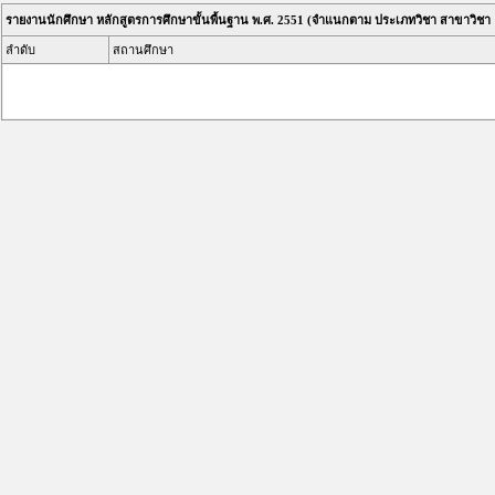
รายงานนักศึกษา หลักสูตรการศึกษาขั้นพื้นฐาน พ.ศ. 2551 (จำแนกตาม ประเภทวิชา สาขาวิช
ลำดับ
สถานศึกษา