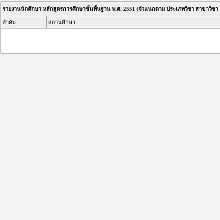
รายงานนักศึกษา หลักสูตรการศึกษาขั้นพื้นฐาน พ.ศ. 2551 (จำแนกตาม ประเภทวิชา สาขาวิช
ลำดับ
สถานศึกษา