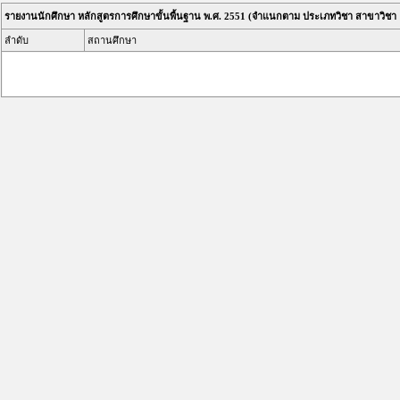
รายงานนักศึกษา หลักสูตรการศึกษาขั้นพื้นฐาน พ.ศ. 2551 (จำแนกตาม ประเภทวิชา สาขาวิช
ลำดับ
สถานศึกษา