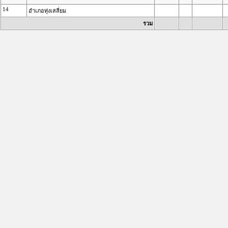
14
อำเภอทุ่งเสลี่ยม
รวม