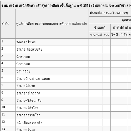
รายงานจำนวนนักศึกษา หลักสูตรการศึกษาขั้นพื้นฐาน พ.ศ. 2551 (จำแนกตาม ประเภทวิชา สา
มัธยมปลาย (นศ.โครงการฯ)
อุตสา
ลำดับ
ศูนย์การศึกษานอกระบบและการศึกษาตามอัธยาศัย
ช่างยนต์
ช่างไฟฟ้ากำล
ยานยนต์
รวม
ไฟฟ้ากำลัง
ร
1
จังหวัดสุโขทัย
2
อำเภอเมืองสุโขทัย
3
นิกรเกษม
4
นิกรเกษม
5
บ้านกล้วย
6
อำเภอบ้านด่านลานหอย
7
อำเภอคีรีมาศ
8
อำเภอกงไกรลาศ
9
อำเภอศรีสัชนาลัย
10
อำเภอศรีสำโรง
11
อำเภอสวรรคโลก
12
หน้าเมืองสวรรคโลก
13
อำเภอศรีนคร